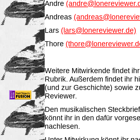
Andre
(andre@lonereviewer.
Andreas
(andreas@lonerevie
Lars
(lars@lonereviewer.de)
Thore
(thore@lonereviewer.d
Weitere Mitwirkende findet ih
Rubrik. Außerdem findet ihr h
(und zur Geschichte) sowie 
Reviewer.
Den musikalischen Steckbrie
könnt ihr in den dafür vorge
nachlesen.
Unter Mitwirkung könnt ihr na