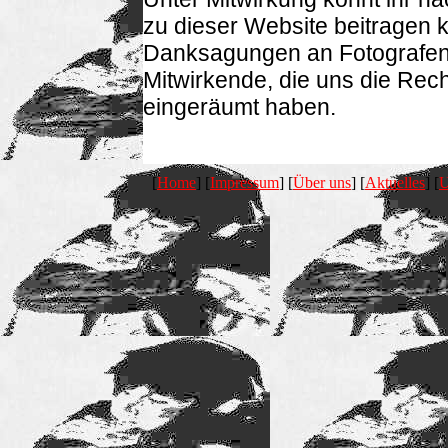
zu dieser Website beitragen k
Danksagungen an Fotografen 
Mitwirkende, die uns die Rech
eingeräumt haben.
[
Home
] [
Impressum
] [
Über uns
] [
Aktuelles
] [
U