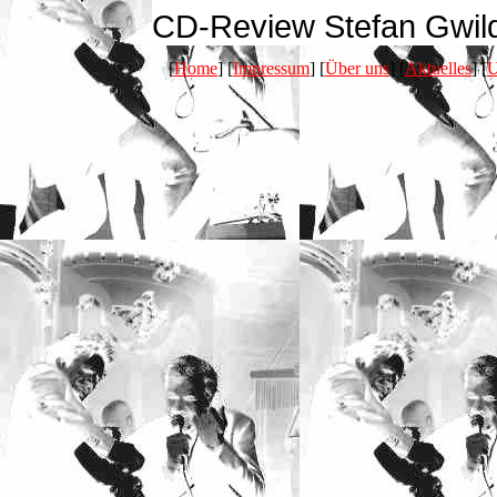
CD-Review Stefan Gwild
[
Home
] [
Impressum
] [
Über uns
] [
Aktuelles
] [
U