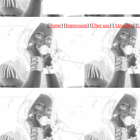
[
Home
] [
Impressum
] [
Über uns
] [
Aktuelles
] [
U