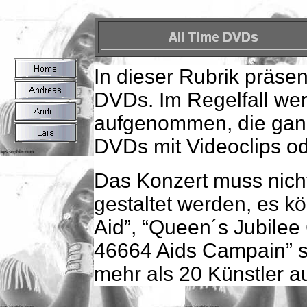
In dieser Rubrik präse
DVDs. Im Regelfall we
aufgenommen, die ganz
DVDs mit Videoclips o
Das Konzert muss nicht
gestaltet werden, es k
Aid”, “Queen´s Jubile
46664 Aids Campain” se
mehr als 20 Künstler au