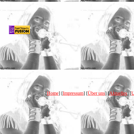
[
Home
] [
Impressum
] [
Über uns
] [
Aktuelles
] [
U