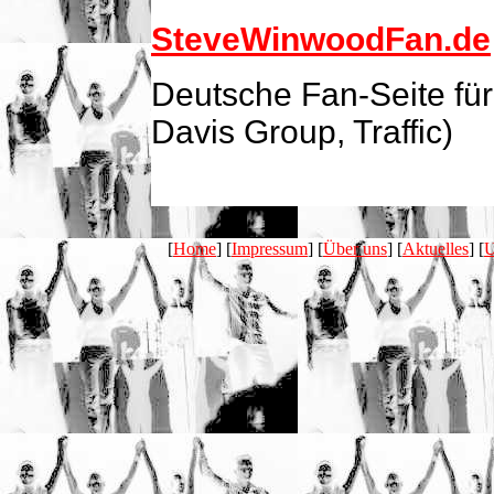
SteveWinwoodFan.de
Deutsche Fan-Seite fü
Davis Group, Traffic)
[
Home
] [
Impressum
] [
Über uns
] [
Aktuelles
] [
U