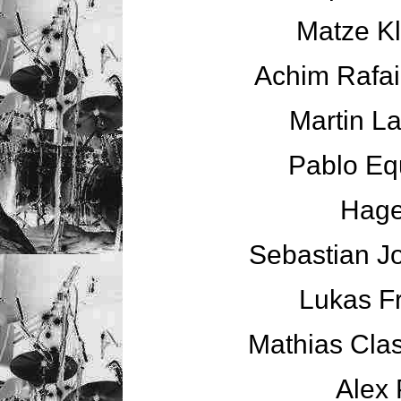
Matze K
Achim Rafain
Martin L
Pablo Eq
Hage
Sebastian J
Lukas Fr
Mathias Clas
Alex 