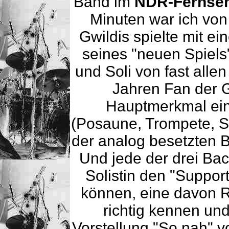
Band im
NDR-Fernse
Minuten war ich von 
Gwildis spielte mit e
seines "neuen Spiels"
und Soli von fast alle
Jahren Fan der 
Hauptmerkmal ein
(Posaune, Trompete, S
der analog besetzten B
Und jede der drei Ba
Solistin den "Suppor
können, eine davon Re
richtig kennen und
Vorstellung "So nah" v