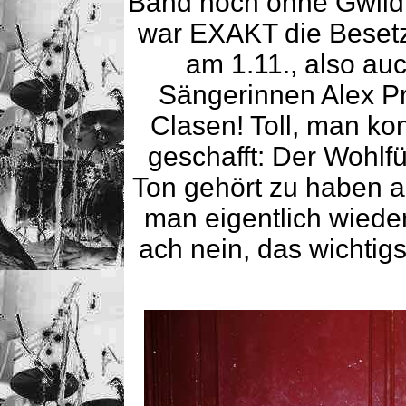
Band noch ohne Gwildis
war EXAKT die Beset
am 1.11., also au
Sängerinnen Alex Pri
Clasen! Toll, man ko
geschafft: Der Wohlf
Ton gehört zu haben a
man eigentlich wieder
ach nein, das wichtig