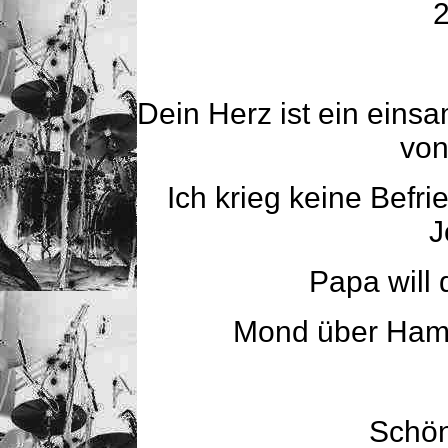
2
Dein Herz ist ein eins
von
Ich krieg keine Befri
J
Papa will 
Mond über Hamb
Schön