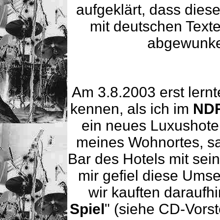
aufgeklärt, dass dies
mit deutschen Texte
abgewunken
Am 3.8.2003 erst lern
kennen, als ich im
NDR
ein neues Luxushote
meines Wohnortes, sah
Bar des Hotels mit sei
mir gefiel diese Ums
wir kauften daraufh
Spiel
" (siehe CD-Vors