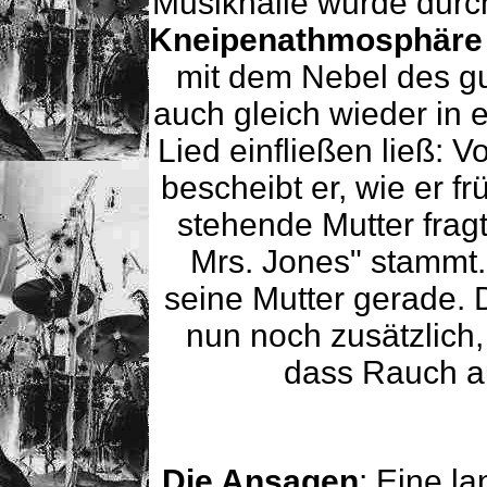
Musikhalle wurde dur
Kneipenathmosphäre
mit dem Nebel des gu
auch gleich wieder in
Lied einfließen ließ: V
bescheibt er, wie er f
stehende Mutter fra
Mrs. Jones" stammt
seine Mutter gerade. 
nun noch zusätzlich,
dass Rauch au
Die Ansagen
: Eine la