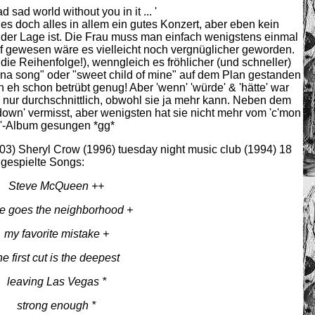
ad sad world without you in it ... '
 es doch alles in allem ein gutes Konzert, aber eben kein
n der Lage ist. Die Frau muss man einfach wenigstens einmal
f gewesen wäre es vielleicht noch vergnüglicher geworden.
ie Reihenfolge!), wenngleich es fröhlicher (und schneller)
na song" oder "sweet child of mine" auf dem Plan gestanden
 eh schon betrübt genug! Aber 'wenn' 'würde' & 'hätte' war
 nur durchschnittlich, obwohl sie ja mehr kann. Neben dem
down' vermisst, aber wenigsten hat sie nicht mehr vom 'c'mon
'-Album gesungen *gg*
003) Sheryl Crow (1996) tuesday night music club (1994) 18
gespielte Songs:
Steve McQueen ++
re goes the neighborhood +
my favorite mistake +
he first cut is the deepest
leaving Las Vegas *
strong enough *