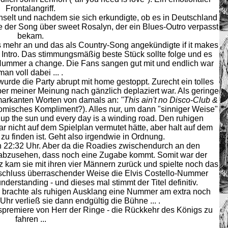
Frontalangriff.
lt und nachdem sie sich erkundigte, ob es in Deutschland
gte der Song über sweet Rosalyn, der ein Blues-Outro verpasst
bekam.
mehr an und das als Country-Song angekündigte if it makes
 Intro. Das stimmungsmäßig beste Stück sollte folge und es
Nummer a change. Die Fans sangen gut mit und endlich war
man voll dabei ... .
 wurde die Party abrupt mit home gestoppt. Zurecht ein tolles
ber meiner Meinung nach gänzlich deplaziert war. Als geringe
markanten Worten von damals an:
"This ain't no Disco-Club &
komisches Kompliment?). Alles nur, um dann "sinniger Weise"
up the sun und every day is a winding road. Den ruhigen
gar nicht auf dem Spielplan vermutet hätte, aber halt auf dem
 zu finden ist. Geht also irgendwie in Ordnung.
 22:32 Uhr. Aber da die Roadies zwischendurch an den
 abzusehen, dass noch eine Zugabe kommt. Somit war der
otz kam sie mit ihren vier Männern zurück und spielte noch das
bschluss überraschender Weise die Elvis Costello-Nummer
nderstanding - und dieses mal stimmt der Titel definitiv.
 brachte als ruhigen Ausklang eine Nummer am extra noch
 Uhr verließ sie dann endgültig die Bühne ... .
tspremiere von Herr der Ringe - die Rückkehr des Königs zu
fahren ...