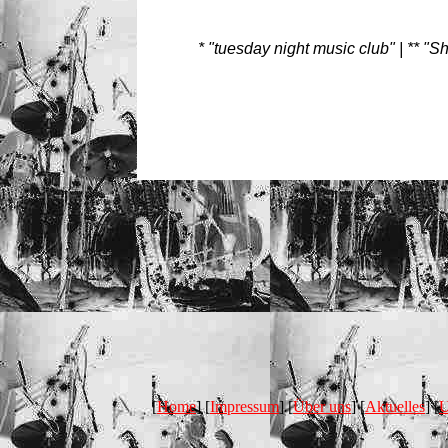
* "tuesday night music club" | ** "S
[
Home
] [
Impressum
] [
Über uns
] [
Aktuelles
] [
U