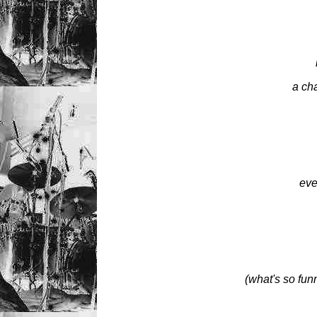
a ch
eve
(what's so fun