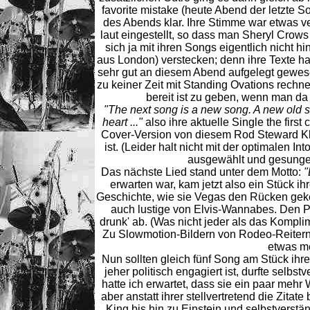
favorite mistake (heute Abend der letzte
des Abends klar. Ihre Stimme war etwas v
laut eingestellt, so dass man Sheryl Crow
sich ja mit ihren Songs eigentlich nicht h
aus London) verstecken; denn ihre Texte ha
sehr gut an diesem Abend aufgelegt gewese
zu keiner Zeit mit Standing Ovations rech
bereit ist zu geben, wenn man d
"The next song is a new song. A new old son
heart ..."
also ihre aktuelle Single the first
Cover-Version von diesem Rod Steward Klas
ist. (Leider halt nicht mit der optimalen I
ausgewählt und gesungen
Das nächste Lied stand unter dem Motto:
"
erwarten war, kam jetzt also ein Stück i
Geschichte, wie sie Vegas den Rücken geke
auch lustige von Elvis-Wannabes. Den Par
drunk' ab. (Was nicht jeder als das Komplim
Zu Slowmotion-Bildern von Rodeo-Reitern 
etwas me
Nun sollten gleich fünf Song am Stück ihre
jeher politisch engagiert ist, durfte selbs
hatte ich erwartet, dass sie ein paar mehr 
aber anstatt ihrer stellvertretend die Zit
King bis hin zu Einstein und selbstverstä