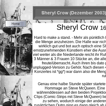
Sheryl Crow
16
Hard to make a stand. - Mehr als pünktlich
die Menge anzuheizen. Die Halle war nicht
wirklich gut und bot auch optisch eine 
ernstzunehmenden Künstlern eher die Ausna
viel weiter als die Niederlande reicht ihr R
3 Männer & 3 Frauen 10 Stücke an, die al
freute/überrascht. Auch ihren bis dato
unplugged-Version zu Gehör. Nach diesen 4
Konzertes ist *gg*) war dann also die Meng
ru
Genau eine halbe Stunde später startet
Hommage an Steve McQueen. Eine sc
währenddessen auf den beiden Projekti
Clips (Comic-Strips mit Steve McQueen) l
zu sehen, wodurch einige der ander
zusätzlichen Outro ging es dann gleich ab 