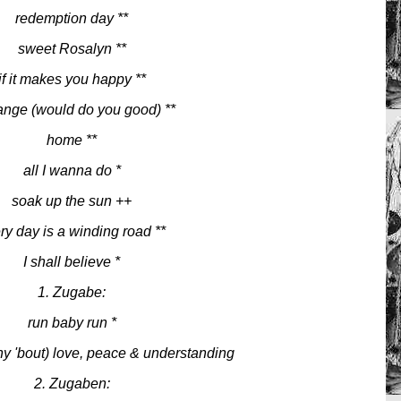
redemption day **
sweet Rosalyn **
if it makes you happy **
ange (would do you good) **
home **
all I wanna do *
soak up the sun ++
ry day is a winding road **
I shall believe *
1. Zugabe:
run baby run *
ny 'bout) love, peace & understanding
2. Zugaben: