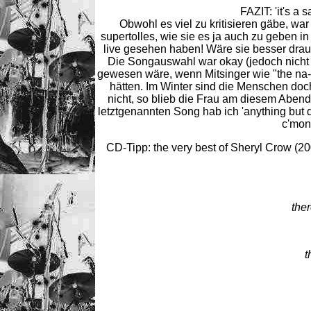
FAZIT: 'it's a s
Obwohl es viel zu kritisieren gäbe, war
supertolles, wie sie es ja auch zu geben i
live gesehen haben! Wäre sie besser drau
Die Songauswahl war okay (jedoch nicht d
gewesen wäre, wenn Mitsinger wie "the na-
hätten. Im Winter sind die Menschen doch
nicht, so blieb die Frau am diesem Abend
letztgenannten Song hab ich 'anything but 
c'mon
CD-Tipp: the very best of Sheryl Crow (2
the
t