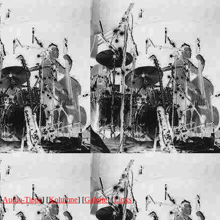
 [
Audio-Tipps
] [
Kolumne
] [
Galerie
] [
Links
]