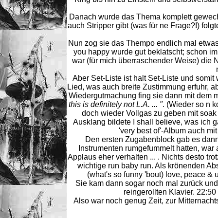
Danach wurde das Thema komplett gewechse
auch Stripper gibt (was für ne Frage?!) fol
Nun zog sie das Thempo endlich mal etwas 
you happy wurde gut beklatscht; schon im
war (für mich überraschender Weise) die 
Aber Set-Liste ist halt Set-Liste und somit
Lied, was auch breite Zustimmung erfuhr, a
Wiedergutmachung fing sie dann mit dem 
this is definitely not L.A. ... "
. (Wieder so n 
doch wieder Vollgas zu geben mit soak 
Ausklang bildete I shall believe, was ich 
'very best of'-Album auch mit
Den ersten Zugabenblock gab es dann
Instrumenten rumgefummelt hatten, war
Applaus eher verhalten ... . Nichts desto tr
wichtige run baby run. Als krönenden A
(what's so funny 'bout) love, peace & u
Sie kam dann sogar noch mal zurück und
reingerollten Klavier. 22:50
Also war noch genug Zeit, zur Mitternach