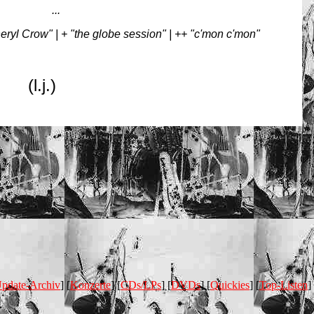
...
heryl Crow" | + "the globe session" | ++ "c'mon c'mon"
(l.j.)
pdate-Archiv
] [
Konzerte
] [
CDs/LPs
] [
DVDs
] [
Quickies
] [
Top-Listen
]