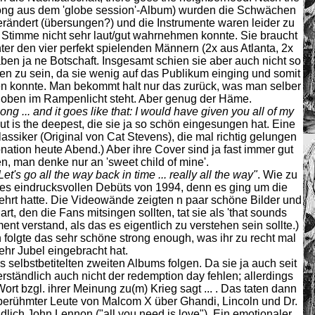
 Song aus dem 'globe session'-Album) wurden die Schwächen
erändert (übersungen?) und die Instrumente waren leider zu
s Stimme nicht sehr laut/gut wahrnehmen konnte. Sie braucht
inter den vier perfekt spielenden Männern (2x aus Atlanta, 2x
ben ja ne Botschaft. Insgesamt schien sie aber auch nicht so
n zu sein, da sie wenig auf das Publikum einging und somit
nen konnte. Man bekommt halt nur das zurück, was man selber
a oben im Rampenlicht steht. Aber genug der Häme.
g ... and it goes like that: I would have given you all of my
 cut is the deepest, die sie ja so schön eingesungen hat. Eine
siker (Original von Cat Stevens), die mal richtig gelungen
ntonation heute Abend.) Aber ihre Cover sind ja fast immer gut
, man denke nur an 'sweet child of mine'.
Let's go all the way back in time ... really all the way"
. Wie zu
hres eindrucksvollen Debüts von 1994, denn es ging um die
hrt hatte. Die Videowände zeigten n paar schöne Bilder und
t, den die Fans mitsingen sollten, tat sie als 'that sounds
ent verstand, als das es eigentlich zu verstehen sein sollte.)
folgte das sehr schöne strong enough, was ihr zu recht mal
hr Jubel eingebracht hat.
s selbstbetitelten zweiten Albums folgen. Da sie ja auch seit
tverständlich auch nicht der redemption day fehlen; allerdings
Wort bzgl. ihrer Meinung zu(m) Krieg sagt ... . Das taten dann
ate berühmter Leute von Malcom X über Ghandi, Lincoln und Dr.
ndlich John Lennon ("all you need is love"). Ein emotionaler