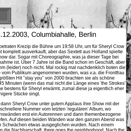
.12.2003, Columbiahalle, Berlin
 betraten Krezip die Bühne um 19:58 Uhr, um für Sheryl Crow
 komplett ausverkauft, aber das Sextett aus Holland spielte
Show dar. Sogar mit Choreographie, was ja dieser Tage bei
hme ist. Über 7 Jahre ist die Band schon im Geschäft, aber
uhm (leider) noch nicht. Mal rockig mal nachdenklich boten die
le vom Publikum angenommen wurden, was v.a. die Frontfrau
 größten Hit "stay you" von 2000 brachten sie als schöne
5 Minuten (wenn das mal nicht die Länge eines 'the Strokes'
e bestens für Sheryl erwärmt, zumal diese ja eigentlich eher
higere Stücke singt.
e dann Sheryl Crow unter gutem Applaus ihre Show mit der
hnellere Nummer vom letzten 'regulären' Album, wo
onswänden erst ein Autorennen und dann themenbezogene
iefen. Auf diesen beiden Wänden war den ganzen Abend was
en Schwächen etwas ausgeglichen wurden. Nach einem
in die Nachbarschaft, there goes the neighborhood. Nach the