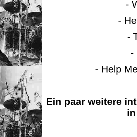
- 
- He
- 
-
- Help M
Ein paar weitere in
in