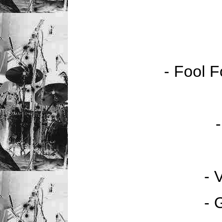
- Fool F
- 
- 