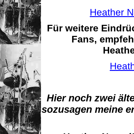
Heather N
Für weitere Eindr
Fans, empfeh
Heath
Heat
Hier noch zwei ält
sozusagen meine e