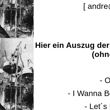
[ andr
Hier ein Auszug der
(ohn
- 
- I Wanna B
- Let´s