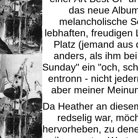
das neue Album
melancholische S
lebhaften, freudigen 
Platz (jemand aus 
anders, als ihm be
Sunday" ein "och, schei
entronn - nicht jed
aber meiner Meinun
Da Heather an diese
redselig war, möc
hervorheben, zu dene