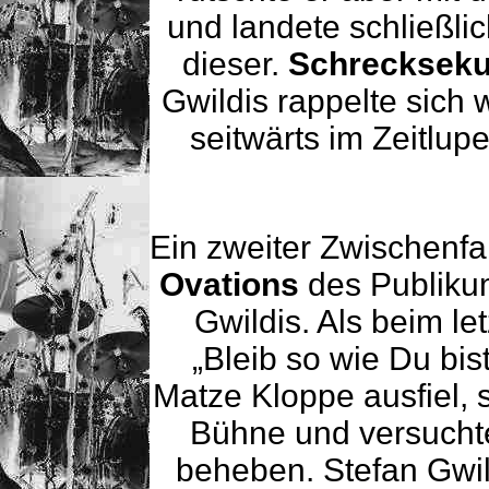
und landete schließli
dieser.
Schrecksek
Gwildis rappelte sich 
seitwärts im Zeitlup
Ein zweiter Zwischenfal
Ovations
des Publikum
Gwildis. Als beim le
„Bleib so wie Du bis
Matze Kloppe ausfiel,
Bühne und versuchte,
beheben. Stefan Gwil