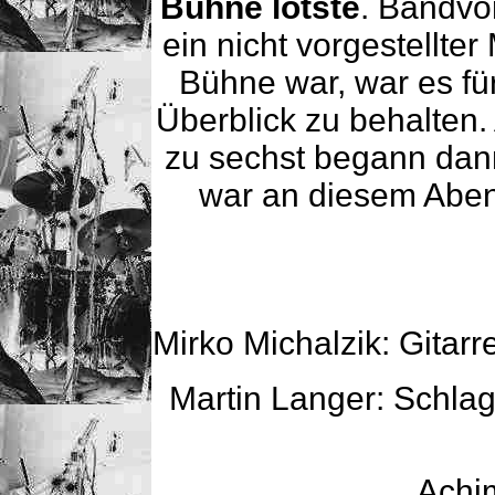
Bühne lotste
. Bandvo
ein nicht vorgestellte
Bühne war, war es fü
Überblick zu behalten. 
zu sechst begann dann
war an diesem Aben
Mirko Michalzik: Gitar
Martin Langer: Schla
Achi