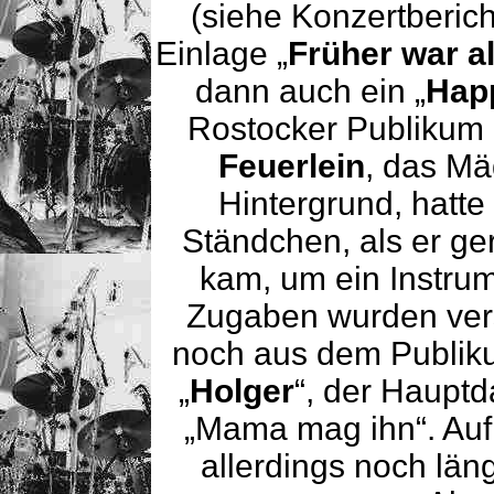
(siehe Konzertberic
Einlage „
Früher war a
dann auch ein „
Hap
Rostocker Publikum
Feuerlein
, das Mä
Hintergrund, hatt
Ständchen, als er ge
kam, um ein Instru
Zugaben wurden ver
noch aus dem Publikum
„
Holger
“, der Hauptd
„Mama mag ihn“. Auf
allerdings noch län