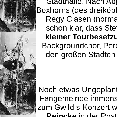
Stadthalle. Nach Ab
Boxhorns (des dreiköp
Regy Clasen (norma
schon klar, dass Ste
kleiner Tourbesetz
Backgroundchor, Perc
den großen Städten
Noch etwas Ungeplante
Fangemeinde immens
zum Gwildis-Konzert w
Reincke
in der Ros