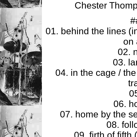
Chester Thomp
#
01. behind the lines (ins
on 
02. 
03. l
04. in the cage / th
tr
0
06. h
07. home by the s
08. fol
09. firth of fifth