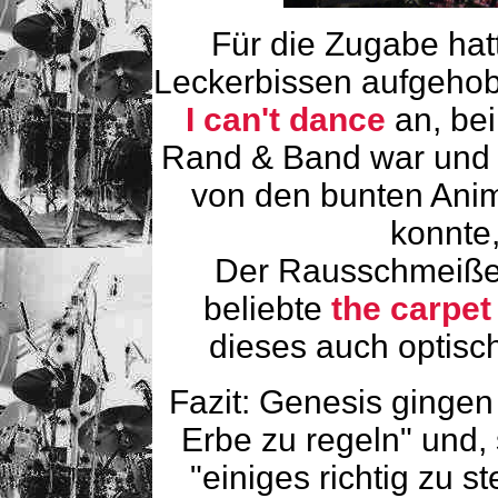
Für die Zugabe hat
Leckerbissen aufgehob
I can't dance
an, be
Rand & Band war und 
von den bunten Ani
konnte,
Der Rausschmeißer
beliebte
the carpet
dieses auch optisch
Fazit: Genesis gingen
Erbe zu regeln" und, 
"einiges richtig zu s