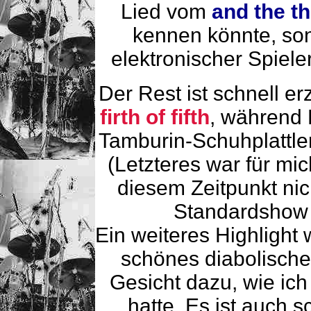
Lied vom
and the t
kennen könnte, son
elektronischer Spiele
Der Rest ist schnell er
firth of fifth
, während P
Tamburin-Schuhplattle
(Letzteres war für mi
diesem Zeitpunkt nic
Standardshow 
Ein weiteres Highlight
schönes diabolisch
Gesicht dazu, wie ich
hatte. Es ist auch 