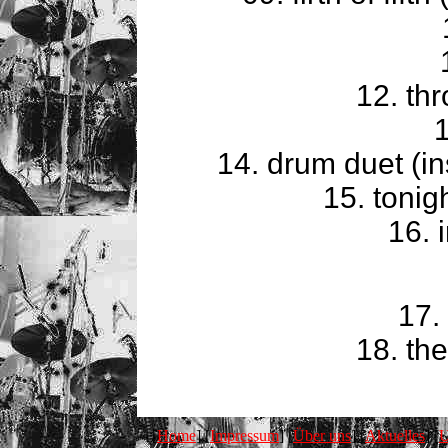
12. thr
14. drum duet (in
15. tonigh
16. 
17.
18. th
[
Home
] [
Impressum
] [
Über uns
] [
Aktuelles
] [
U