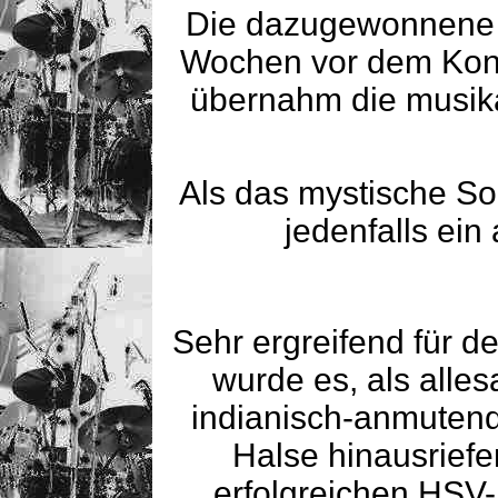
Die dazugewonnene G
Wochen vor dem Konz
übernahm die musikal
Als das mystische Sol
jedenfalls ei
Sehr ergreifend für 
wurde es, als alles
indianisch-anmutend
Halse hinausrief
erfolgreichen HSV-S