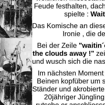
Feude festhalten, dac
spielte :
Wai
Das Komische an dies
Ironie , die d
Bei der Zeile
"waitin
the clouds away !"
ze
und wusch sich die nas
Im nächsten Moment
Beinen kopfüber um s
Ständer und akrobierte
20jähriger Jünglin
rutsche er anschlies