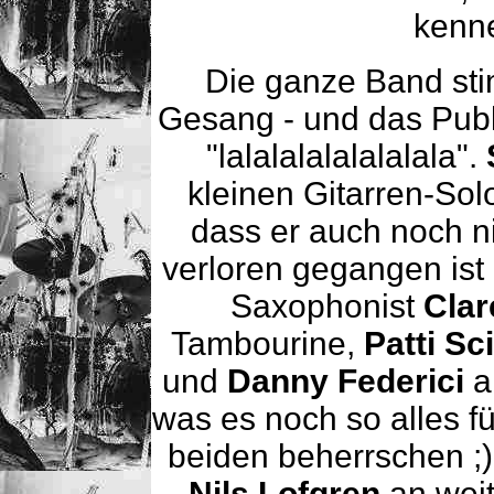
kenne
Die ganze Band sti
Gesang - und das Publ
"lalalalalalalalala".
kleinen Gitarren-So
dass er auch noch n
verloren gegangen ist 
Saxophonist
Cla
Tambourine,
Patti Sc
und
Danny Federici
a
was es noch so alles fü
beiden beherrschen ;)
Nils Lofgren
an weit