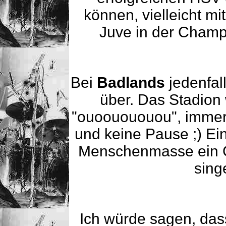
können, vielleicht m
Juve in der Champi
Bei
Badlands
jedenfal
über. Das Stadion
"ouoouououou", immer 
und keine Pause ;) Ein
Menschenmasse ein G
sing
Ich würde sagen, das