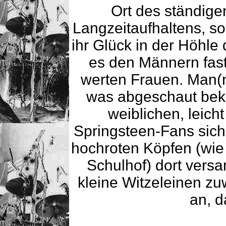
Ort des ständig
Langzeitaufhaltens, s
ihr Glück in der Höhl
es den Männern fast 
werten Frauen. Man(n
was abgeschaut bek
weiblichen, leic
Springsteen-Fans sic
hochroten Köpfen (wi
Schulhof) dort vers
kleine Witzeleinen zuw
an, d