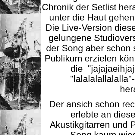
Chronik der Setlist her
unter die Haut gehe
Die Live-Version dies
gelungene Studiovers
der Song aber schon
Publikum erzielen kön
die "jajajaeihjaj
"lalalalallalalla
her
Der ansich schon rec
erlebte an dies
Akustikgitarren und 
Song kaum wiede