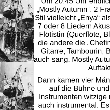
Um 20:45 Uhr endlic
„Mostly Autumn“. 2 F
Stil vielleicht „Enya“ 
7 oder 8 Liedern Akust
Flötistin (Querflöte, B
die andere die „Chefin
Gitarre, Tambourin,
auch sang. Mostly Autu
Auftak
Dann kamen vier Männe
auf die Bühne und
Instrumenten witzige m
auch instrumental. E