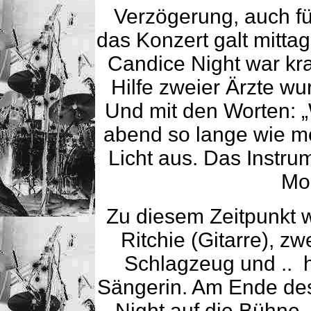
Verzögerung, auch fü
das Konzert galt mittag
Candice Night war kran
Hilfe zweier Ärzte wu
Und mit den Worten: „
abend so lange wie mö
Licht aus. Das Instru
Mo
Zu diesem Zeitpunkt 
Ritchie (Gitarre), z
Schlagzeug und .. h
Sängerin. Am Ende de
Night auf die Bühne -