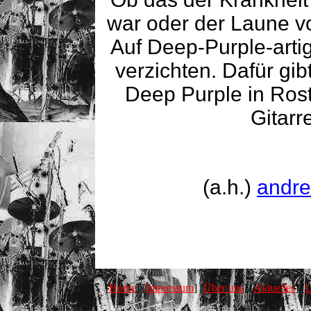
war oder der Laune von
Auf Deep-Purple-artig
verzichten. Dafür gib
Deep Purple in Rost
Gitarr
(a.h.)
andre
[
Home
] [
Impressum
] [
Über uns
] [
Aktuelles
] [
U