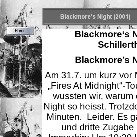
Blackmore‘s Ni
Schillert
Blackmore’s N
Am 31.7. um kurz vor 
„Fires At Midnight“-
wussten wir, warum 
Night so heisst. Trotz
Minuten. Leider. Es g
und dritte Zugabe 