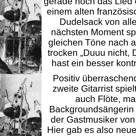
gerade noch das Lied e
einem alten französisc
Dudelsack von alle
nächsten Moment spi
gleichen Töne nach 
trocken „Duuu nicht, D
hast ein besser kontr
Positiv überraschen
zweite Gitarrist spi
auch Flöte, ma
Backgroundsängerin 
der Gastmusiker von 
Hier gab es also neu