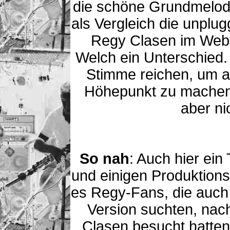
die schöne Grundmelodi
als Vergleich die unplug
Regy Clasen im Web 
Welch ein Unterschied.
Stimme reichen, um a
Höhepunkt zu machen 
aber nic
So nah
: Auch hier ein
und einigen Produktions
es Regy-Fans, die auch 
Version suchten, nac
Clasen besucht hatten,