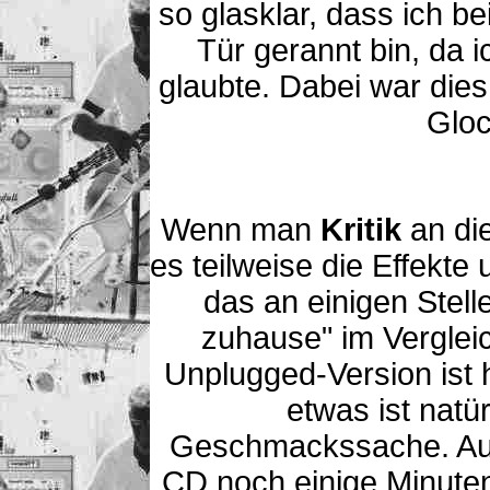
so glasklar, dass ich 
Tür gerannt bin, da 
glaubte. Dabei war dies
Glo
Wenn man
Kritik
an di
es teilweise die Effekt
das an einigen Stell
zuhause" im Verglei
Unplugged-Version ist h
etwas ist natü
Geschmackssache. Auß
CD noch einige Minuten 