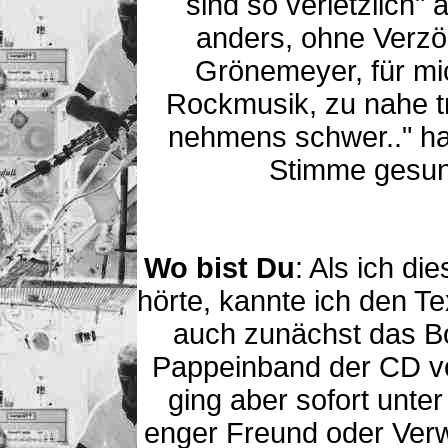
sind so verletzlich"
anders, ohne Verzö
Grönemeyer, für mi
Rockmusik, zu nahe t
nehmens schwer.." hat
Stimme gesun
Wo bist Du
: Als ich d
hörte, kannte ich den Te
auch zunächst das Bo
Pappeinband der CD vo
ging aber sofort unte
enger Freund oder Verw