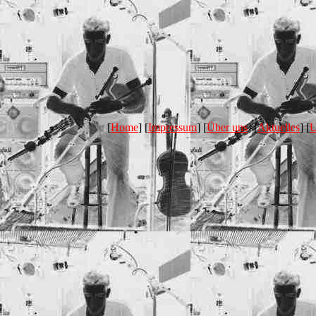
[
Home
] [
Impressum
] [
Über uns
] [
Aktuelles
] [
U