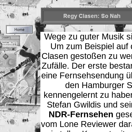
Wege zu guter Musik si
Um zum Beispiel auf
Clasen gestoßen zu wer
Zufälle. Der erste bes
eine Fernsehsendung üb
den Hamburger So
kennengelernt zu habe
Stefan Gwildis und se
NDR-Fernsehen
ges
vom Lone Reviewer dar