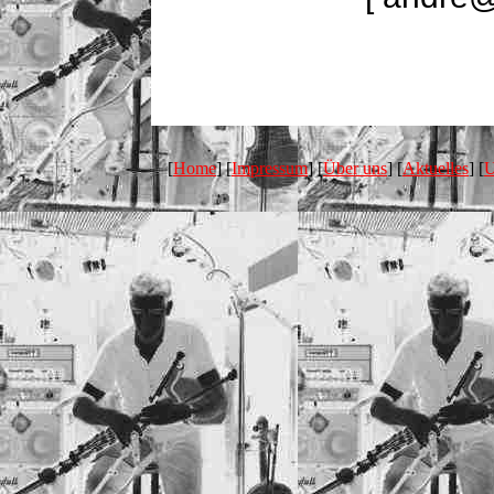
[
Home
] [
Impressum
] [
Über uns
] [
Aktuelles
] [
U