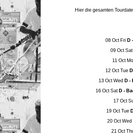
Hier die gesamten Tourdate
08 Oct Fri
D 
09 Oct Sa
11 Oct M
12 Oct Tue
D 
13 Oct Wed
D -
16 Oct Sat
D - B
17 Oct 
19 Oct Tue
D
20 Oct Wed
21 Oct T