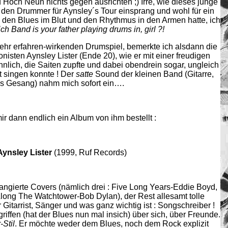
Hoch Neun nichts gegen ausrichten ;) Irre, wie dieses junge
r den Drummer für Aynsley´s Tour einsprang und wohl für ein
 den Blues im Blut und den Rhythmus in den Armen hatte, ich
h Band is your father playing drums in, girl ?!
ehr erfahren-wirkenden Drumspiel, bemerkte ich alsdann die
nisten Aynsley Lister (Ende 20), wie er mit einer freudigen
hnlich, die Saiten zupfte und dabei obendrein sogar, ungleich
t singen konnte ! Der
satte
Sound der kleinen Band (Gitarre,
us Gesang) nahm mich sofort ein….
r dann endlich ein Album von ihm bestellt :
 Aynsley Lister
(1999, Ruf Records)
angierte Covers (nämlich drei : Five Long Years-Eddie Boyd,
long The Watchtower-Bob Dylan), der Rest allesamt tolle
r Gitarrist, Sänger und was ganz wichtig ist : Songschreiber !
ffen (hat der Blues nun mal insich) über sich, über Freunde.
-Stil
. Er möchte weder dem Blues, noch dem Rock explizit