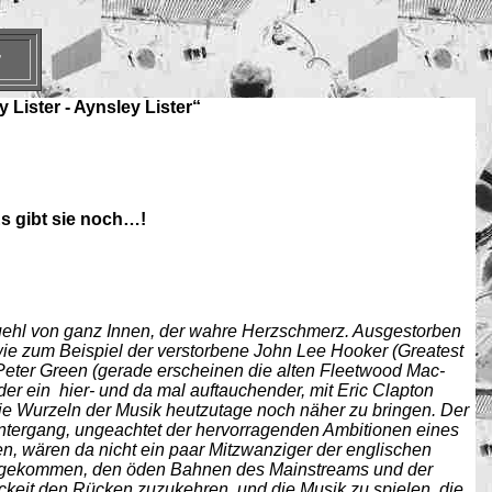
 Lister - Aynsley Lister“
s gibt sie noch…!
fuehl von ganz Innen, der wahre Herzschmerz. Ausgestorben
ie zum Beispiel der verstorbene John Lee Hooker (Greatest
 Peter Green (gerade erscheinen die alten Fleetwood Mac-
r ein hier- und da mal auftauchender, mit Eric Clapton
e Wurzeln der Musik heutzutage noch näher zu bringen. Der
Untergang, ungeachtet der hervorragenden Ambitionen eines
, wären da nicht ein paar Mitzwanziger der englischen
e gekommen, den öden Bahnen des Mainstreams und der
ckeit den Rücken zuzukehren, und die Musik zu spielen, die