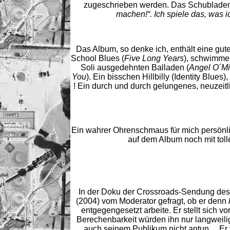
zugeschrieben werden. Das Schubladend
machen!“. Ich spiele das, was i
Das Album, so denke ich, enthält eine gut
School Blues (
Five Long Years
), schwimme
Soli ausgedehnten Balladen (
Angel O´Mi
You
). Ein bisschen Hillbilly (Identity Blues
! Ein durch und durch gelungenes, neuzeit
Ein wahrer Ohrenschmaus für mich persönli
auf dem Album noch mit tol
In der Doku der Crossroads-Sendung de
(2004) vom Moderator gefragt, ob er denn
entgegengesetzt arbeite. Er stellt sich vo
Berechenbarkeit würden ihn nur langweilig
auch seinem Publikum nicht antun… Er ve