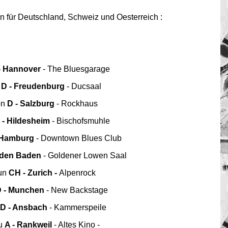
n für Deutschland, Schweiz und Oesterreich :
- Hannover
- The Bluesgarage
t
D - Freudenburg
- Ducsaal
on
D - Salzburg
- Rockhaus
- Hildesheim
- Bischofsmuhle
 Hamburg
- Downtown Blues Club
aden Baden
- Goldener Lowen Saal
Sun
CH - Zurich -
Alpenrock
 - Munchen
- New Backstage
D - Ansbach
- Kammerspeile
hu
A - Rankweil
- Altes Kino -