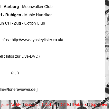
 - Aarburg
- Moonwalker Club
H - Rubigen
- Muhle Hunziken
Sun
CH - Zug
- Cotton Club
nfos : http://www.aynsleylister.co.uk/
ell : Infos zur Live-DVD)
(a.j.)
dre@lonereviewer.de ]
pdate-Archiv
] [
Konzerte
] [
CDs/LPs
] [
DVDs
] [
Quickies
] [
Top-Listen
]