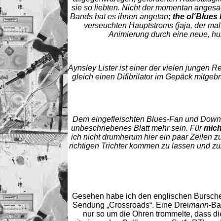
sie so liebten. Nicht der momentan angesag
Bands hat es ihnen angetan
; the ol´Blues
verseuchten Hauptstroms (jaja, der mal
Animierung durch eine neue, h
Aynsley Lister ist einer der vielen jungen Re
gleich einen Difibrilator im Gepäck mitg
Dem eingefleischten Blues-Fan und Downt
unbeschriebenes Blatt mehr sein. Für
mic
ich nicht drumherum hier ein paar Zeilen 
richtigen Trichter kommen zu lassen und 
Gesehen habe ich den englischen Bursche
Sendung „Crossroads“. Eine Drei
mann
-Ba
nur so um die Ohren trommelte, dass di