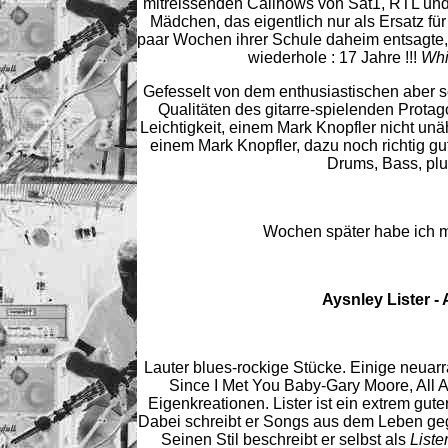
mitreissenden Callhows von Sat1, RTL und 
Mädchen, das eigentlich nur als Ersatz fü
paar Wochen ihrer Schule daheim entsagte,
wiederhole : 17 Jahre !!!
Whic
Gefesselt von dem enthusiastischen aber s
Qualitäten des gitarre-spielenden Protago
Leichtigkeit, einem Mark Knopfler nicht unä
einem Mark Knopfler, dazu noch richtig gu
Drums, Bass, pl
Wochen später habe ich mi
Aysnley Lister -
Lauter blues-rockige Stücke. Einige neuarr
Since I Met You Baby-Gary Moore, All A
Eigenkreationen. Lister ist ein extrem gute
Dabei schreibt er Songs aus dem Leben gegri
Seinen Stil beschreibt er selbst als
Lister