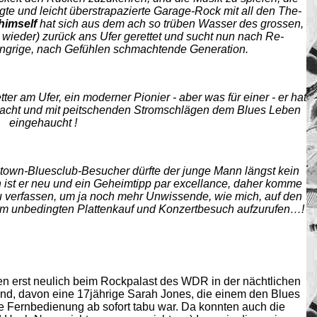
te und leicht überstrapazierte Garage-Rock mit all den The-
 himself
hat sich aus dem ach so trüben Wasser des grossen,
 wieder) zurück ans Ufer gerettet und sucht nun nach Re-
ungrige, nach Gefühlen schmachtende Generation.
tter am Ufer, ein moderner Pionier - aber was für einer - er hat
ebracht und mit peitschenden Stromschlägen dem Blues Leben
eingehaucht !
own-Bluesclub-Besucher dürfte der junge Mann längst kein
h
ist er neu und ein Geheimtipp par excellance, daher komme
zu verfassen, um ja noch mehr Unwissende, wie mich, auf den
zum unbedingten Plattenkauf und Konzertbesuch aufzurufen…!
n erst neulich beim Rockpalast des WDR in der nächtlichen
nd, davon eine 17jährige Sarah Jones, die einem den Blues
e Fernbedienung ab sofort tabu war. Da konnten auch die