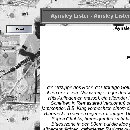
„Aynsley
E
...die Ursuppe des Rock, das traurige Ge
schien er zu sein. Nur wenige Legenden w
Hits-Auflagen en masse), ein alternder
Scheiben in Remastered Versionen) ode
jammender, B.B. King vermochten einem di
Blues schien seinen eigenen, traurigen 
Poppa Chubby, herbeigerufen zu haben
Bluesszene in den 90ern auf die Ide
allgegenwärtigen, geforderten Radiotaugli