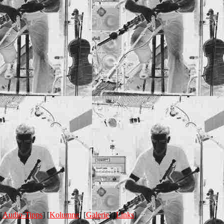
 [
Audio-Tipps
] [
Kolumne
] [
Galerie
] [
Links
]