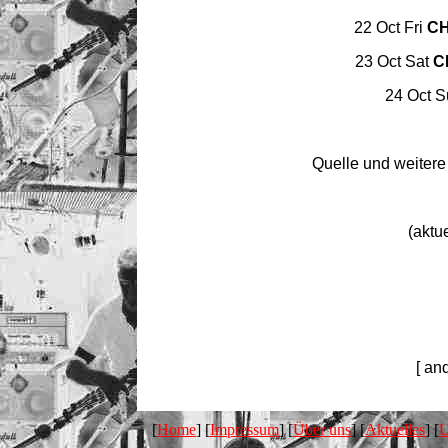
22 Oct Fri
CH
23 Oct Sat
C
24 Oct 
Quelle und weitere I
(aktu
[ an
[
Home
] [
Impressum
] [
Über uns
] [
Aktuelles
] [
U