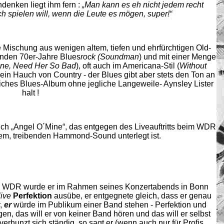
enken liegt ihm fern :
„Man kann es eh nicht jedem recht
ch spielen will, wenn die Leute es mögen, super!“
e Mischung aus wenigen altem, tiefen und ehrfürchtigen Old-
nden 70er-Jahre Blues
rock (Soundman
) und mit einer Menge
ne, Need Her So Bad
), oft auch im Americana-Stil (
Without
), ein Hauch von Country - der Blues gibt aber stets den Ton an
liches Blues-Album ohne jegliche Langeweile- Aynsley Lister
halt !
ch „Angel O´Mine“, das entgegen des Liveauftritts beim WDR
lem, treibenden Hammond-Sound unterlegt ist.
s WDR wurde er im Rahmen seines Konzertabends in Bonn
live
Perfektion
ausübe, er entgegnete gleich, dass er genau
r,
er
würde im Publikum einer Band stehen - Perfektion und
en, das will er von keiner Band hören und das will er selbst
rhunzt sich ständig, so sagt er (wenn auch nur für Profis